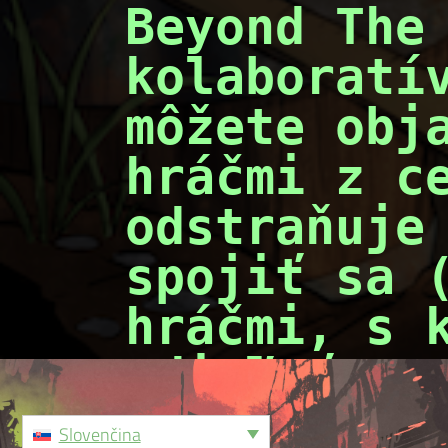
Beyond The 
kolaboratív
môžete obja
hráčmi z ce
odstraňuje 
spojiť sa 
hráčmi, s k
zdieľať spo
Slovenčina