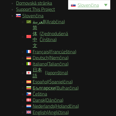
Domovská stránka
Slovenčina
Support This Project
Slovenčina
العربية
(
Arabčina
)
简
体
(
Zjednodušená
中
Čínština
)
文
Français
(
Francúzština
)
Deutsch
(
Nemčina
)
Italiano
(
Taliančina
)
日本
(
Japonština
)
語
Español
(
Španielčina
)
Български
(
Bulharčina
)
Čeština
Dansk
(
Dánčina
)
Nederlands
(
Holandčina
)
English
(
Angličtina
)