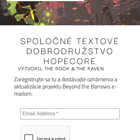
Keď sa bude
dokonca pom
vlastných m
SPOLOČNÉ TEXTOVÉ
DOBRODRUŽSTVO
pre ostatný
HOPECORE
VYTVORIL THE ROOK & THE RAVEN
Zaregistrujte sa tu a dostávajte oznámenia a
Alebo si je
aktualizácie projektu Beyond the Barrows e-
mailom.
útulné zák
jednoducho
aj novými p