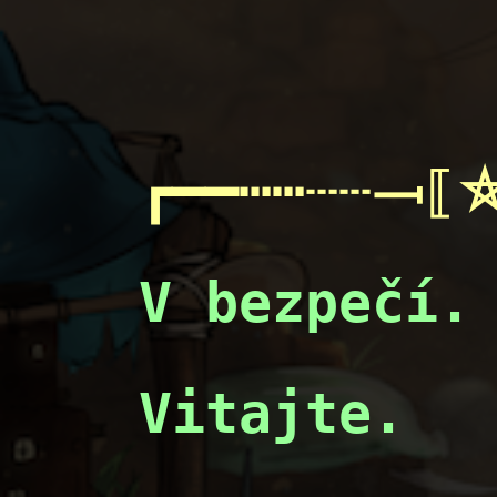
┏━━┅┅┄┄⟞⟦⛥
V bezpečí.

Vitajte.
