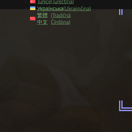
Türkçe
(
Turečtina
)
Українська
(
Ukrajinčina
)
繁體
(
Tradičná
中文
Čínština
)
                STE 
                 