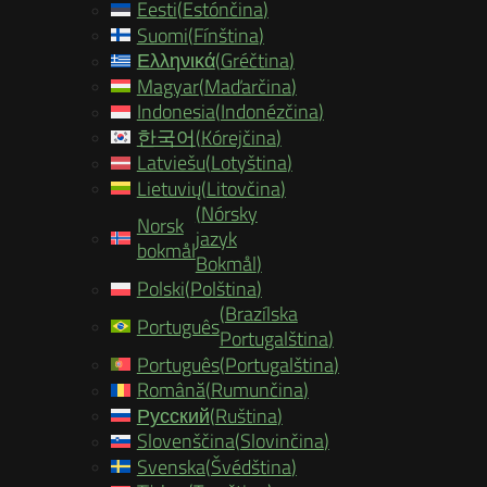
Eesti
(
Estónčina
)
Suomi
(
Fínština
)
Ελληνικά
(
Gréčtina
)
Magyar
(
Maďarčina
)
Indonesia
(
Indonézčina
)
한국어
(
Kórejčina
)
Latviešu
(
Lotyština
)
Lietuvių
(
Litovčina
)
(
Nórsky
Norsk
jazyk
bokmål
Bokmål
)
Polski
(
Polština
)
(
Brazílska
Português
Portugalština
)
Português
(
Portugalština
)
Română
(
Rumunčina
)
Русский
(
Ruština
)
Slovenščina
(
Slovinčina
)
Svenska
(
Švédština
)