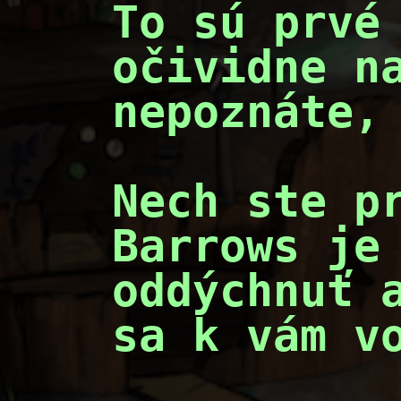
To sú prvé 
očividne na
nepoznáte, 
Nech ste p
Barrows je 
oddýchnuť a
sa k vám vo